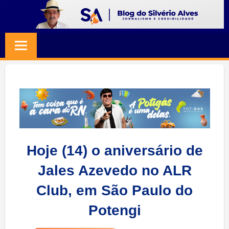
Skip
to
BLOG
Jornalismo
content
e
SILVERIO
Credibilidade
ALVES
Hoje (14) o aniversário de
Jales Azevedo no ALR
Club, em São Paulo do
Potengi