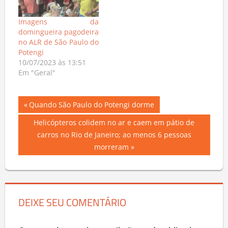
Imagens da
domingueira pagodeira
no ALR de São Paulo do
Potengi
10/07/2023 às 13:51
Em "Geral"
Navegação
Previous
Quando São Paulo do Potengi dorme
Post:
de
Next
Helicópteros colidem no ar e caem em pátio de
Post:
carros no Rio de Janeiro; ao menos 6 pessoas
Post
morreram
DEIXE SEU COMENTÁRIO