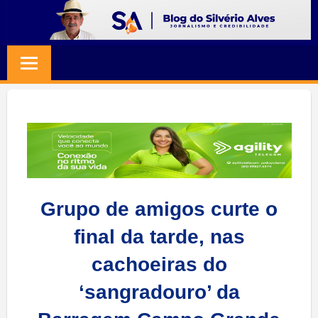
Skip
to
BLOG
Jornalismo
content
e
SILVERIO
Credibilidade
ALVES
Grupo de amigos curte o
final da tarde, nas
cachoeiras do
‘sangradouro’ da