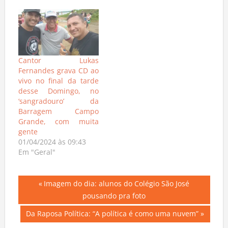
Cantor Lukas
Fernandes grava CD ao
vivo no final da tarde
desse Domingo, no
‘sangradouro’ da
Barragem Campo
Grande, com muita
gente
01/04/2024 às 09:43
Em "Geral"
Navegação
Previous
Imagem do dia: alunos do Colégio São José
Post:
pousando pra foto
de
Next
Da Raposa Política: “A política é como uma nuvem”
Post