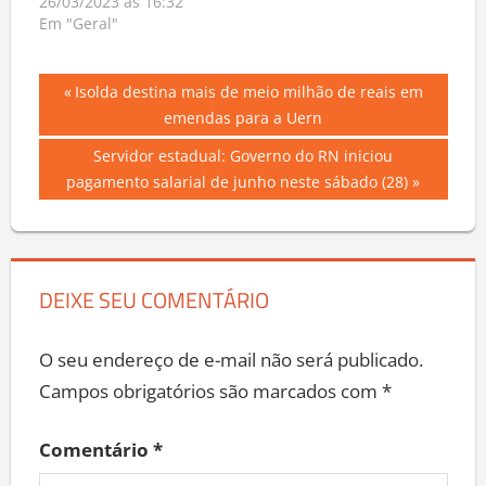
26/03/2023 às 16:32
Em "Geral"
Navegação
Previous
Isolda destina mais de meio milhão de reais em
Post:
emendas para a Uern
de
Next
Servidor estadual: Governo do RN iniciou
Post
Post:
pagamento salarial de junho neste sábado (28)
DEIXE SEU COMENTÁRIO
O seu endereço de e-mail não será publicado.
Campos obrigatórios são marcados com
*
Comentário
*