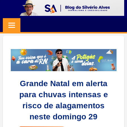
Skip
to
BLOG
Jornalismo
content
e
SILVERIO
Credibilidade
ALVES
Grande Natal em alerta
para chuvas intensas e
risco de alagamentos
neste domingo 29