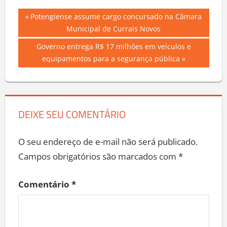
Navegação
Previous
Potengiense assume cargo concursado na Câmara
Post:
Municipal de Currais Novos
de
Next
Governo entrega R$ 17 milhões em veículos e
Post
Post:
equipamentos para a segurança pública
DEIXE SEU COMENTÁRIO
O seu endereço de e-mail não será publicado.
Campos obrigatórios são marcados com
*
Comentário
*