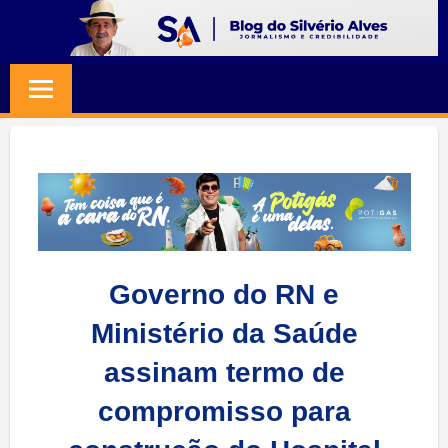
Skip
to
BLOG
Jornalismo
content
e
SILVERIO
Credibilidade
ALVES
Governo do RN e
Ministério da Saúde
assinam termo de
compromisso para