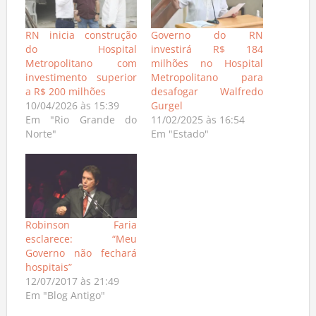
RN inicia construção
Governo do RN
do Hospital
investirá R$ 184
Metropolitano com
milhões no Hospital
investimento superior
Metropolitano para
a R$ 200 milhões
desafogar Walfredo
10/04/2026 às 15:39
Gurgel
Em "Rio Grande do
11/02/2025 às 16:54
Norte"
Em "Estado"
Robinson Faria
esclarece: “Meu
Governo não fechará
hospitais”
12/07/2017 às 21:49
Em "Blog Antigo"