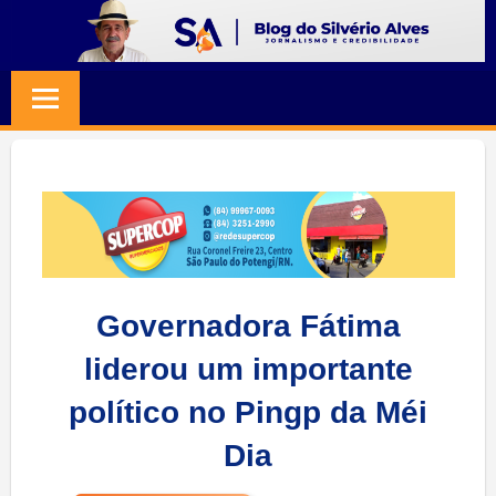
Skip
to
BLOG
Jornalismo
content
e
SILVERIO
Credibilidade
ALVES
Governadora Fátima
liderou um importante
político no Pingp da Méi
Dia