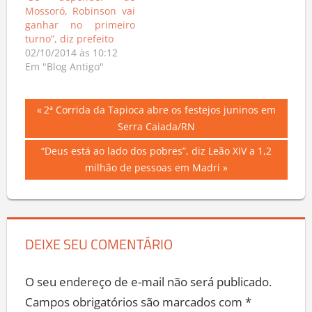
“Se depender de
Mossoró, Robinson vai
ganhar no primeiro
turno”, diz prefeito
02/10/2014 às 10:12
Em "Blog Antigo"
Navegação
Previous
2ª Corrida da Tapioca abre os festejos juninos em
Post:
Serra Caiada/RN
de
Next
“Deus está ao lado dos pobres”, diz Leão XIV a 1,2
Post
Post:
milhão de pessoas em Madri
DEIXE SEU COMENTÁRIO
O seu endereço de e-mail não será publicado.
Campos obrigatórios são marcados com
*