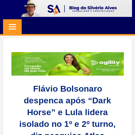
Skip
to
BLOG
Jornalismo
content
e
SILVERIO
Credibilidade
ALVES
Flávio Bolsonaro
despenca após “Dark
Horse” e Lula lidera
isolado no 1º e 2º turno,