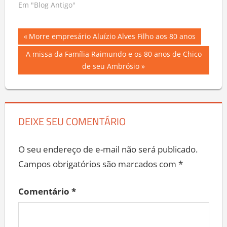
Em "Blog Antigo"
Navegação
Previous
Morre empresário Aluízio Alves Filho aos 80 anos
Post:
de
Next
A missa da Família Raimundo e os 80 anos de Chico
Post:
de seu Ambrósio
Post
DEIXE SEU COMENTÁRIO
O seu endereço de e-mail não será publicado.
Campos obrigatórios são marcados com
*
Comentário
*