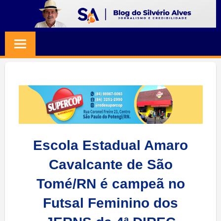
Skip
to
BLOG
Jornalismo
content
e
SILVERIO
Credibilidade
ALVES
Escola Estadual Amaro
Cavalcante de São
Tomé/RN é campeã no
Futsal Feminino dos