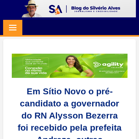
Skip
to
BLOG
Jornalismo
content
e
SILVERIO
Credibilidade
ALVES
Em Sítio Novo o pré-
candidato a governador
do RN Alysson Bezerra
foi recebido pela prefeita