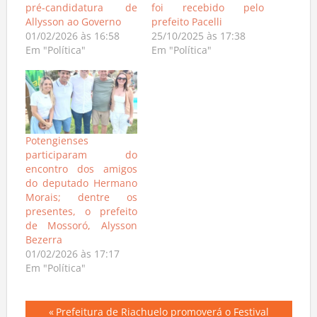
pré-candidatura de
foi recebido pelo
Allysson ao Governo
prefeito Pacelli
01/02/2026 às 16:58
25/10/2025 às 17:38
Em "Política"
Em "Política"
Potengienses
participaram do
encontro dos amigos
do deputado Hermano
Morais; dentre os
presentes, o prefeito
de Mossoró, Alysson
Bezerra
01/02/2026 às 17:17
Em "Política"
Previous
Prefeitura de Riachuelo promoverá o Festival