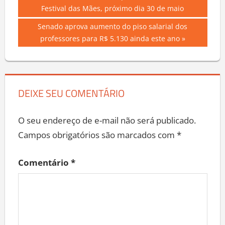
Navegação
Post:
Festival das Mães, próximo dia 30 de maio
de
Next
Senado aprova aumento do piso salarial dos
Post
Post:
professores para R$ 5.130 ainda este ano
DEIXE SEU COMENTÁRIO
O seu endereço de e-mail não será publicado.
Campos obrigatórios são marcados com
*
Comentário
*