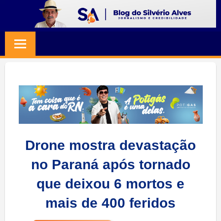
Skip
to
BLOG
Jornalismo
content
e
SILVERIO
Credibilidade
ALVES
Drone mostra devastação
no Paraná após tornado
que deixou 6 mortos e
mais de 400 feridos