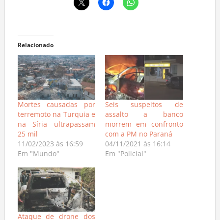
Relacionado
Mortes causadas por
Seis suspeitos de
terremoto na Turquia e
assalto a banco
na Síria ultrapassam
morrem em confronto
25 mil
com a PM no Paraná
11/02/2023 às 16:59
04/11/2021 às 16:14
Em "Mundo"
Em "Policial"
Ataque de drone dos