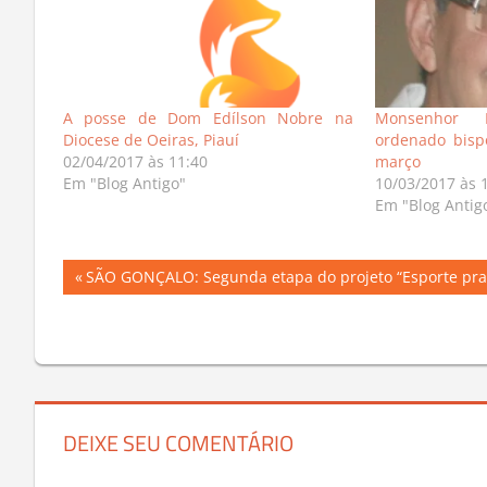
A posse de Dom Edílson Nobre na
Monsenhor 
Diocese de Oeiras, Piauí
ordenado bisp
02/04/2017 às 11:40
março
Em "Blog Antigo"
10/03/2017 às 
Em "Blog Antig
Navegação
Previous
SÃO GONÇALO: Segunda etapa do projeto “Esporte pra V
Post:
de
Post
DEIXE SEU COMENTÁRIO