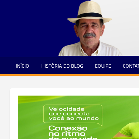
Jornalismo
Skip
e
to
Credibilidade
content
INÍCIO
HISTÓRIA DO BLOG
EQUIPE
CONTA