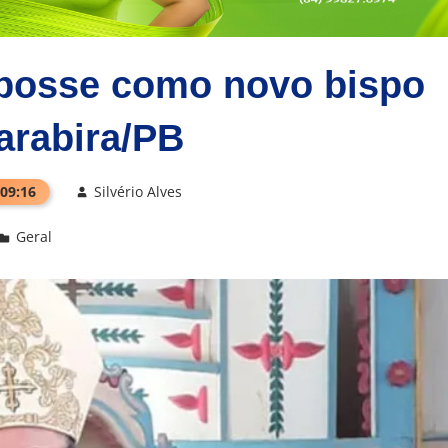
posse como novo bispo
arabira/PB
 09:16
Silvério Alves
Geral