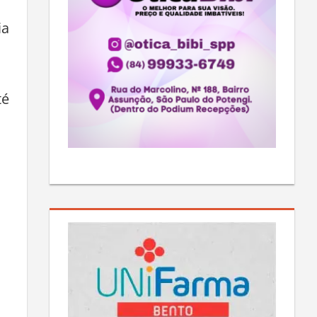
ia
té