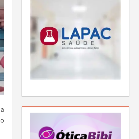
na
po