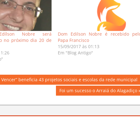
Edílson Nobre será
Dom Edilson Nobre é recebido pel
o no próximo dia 20 de
Papa Francisco
15/09/2017 às 01:13
11:26
Em "Blog Antigo"
o"
encer” beneficia 43 projetos sociais e escolas da rede municipal
Next
Foi um sucesso o Arraiá do Alagadiço
Post: