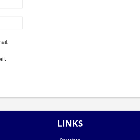
ail.
il.
LINKS
Parceiros