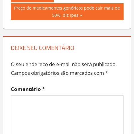
Post:
de
Next
Preço de medicamentos genéricos pode cair mais de
Post:
50%, diz Ipea
Post
DEIXE SEU COMENTÁRIO
O seu endereço de e-mail não será publicado.
Campos obrigatórios são marcados com
*
Comentário
*