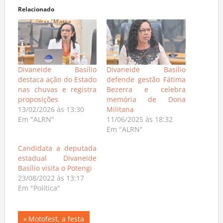
Relacionado
Divaneide Basílio
Divaneide Basílio
destaca ação do Estado
defende gestão Fátima
nas chuvas e registra
Bezerra e celebra
proposições
memória de Dona
13/02/2026 às 13:30
Militana
Em "ALRN"
11/06/2025 às 18:32
Em "ALRN"
Candidata a deputada
estadual Divaneide
Basílio visita o Potengi
23/08/2022 às 13:17
Em "Política"
Navegação
Previous
Motofest, a festa