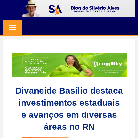
Skip
to
BLOG
Jornalismo
content
e
SILVERIO
Credibilidade
ALVES
Divaneide Basílio destaca
investimentos estaduais
e avanços em diversas
áreas no RN