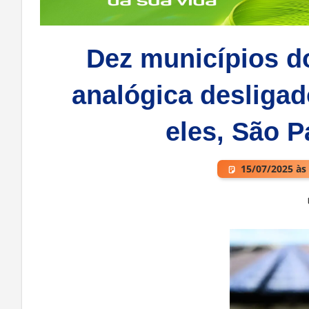
Dez municípios do
analógica desligad
eles, São P
15/07/2025 às
Deixe um comentário