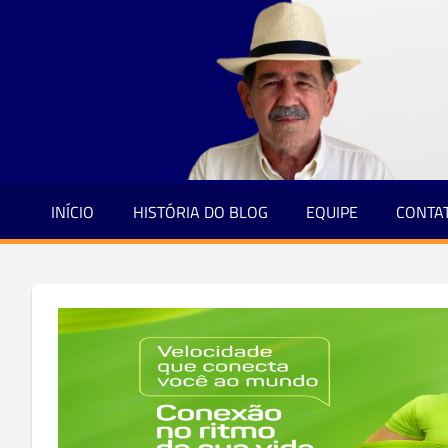
Jornalismo
Skip
e
to
Credibilidade
content
INÍCIO
HISTÓRIA DO BLOG
EQUIPE
CONTA