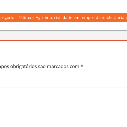
Gregório – Fátima e Agripino: civilidade em tempos de intolerância
pos obrigatórios são marcados com
*