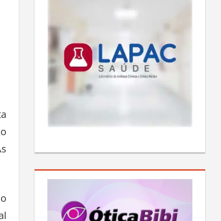
ta
Ao
As
do
al