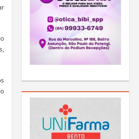
ar
co
s,
os
 o