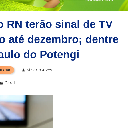
 RN terão sinal de TV
o até dezembro; dentre
aulo do Potengi
 07:48
Silvério Alves
Geral