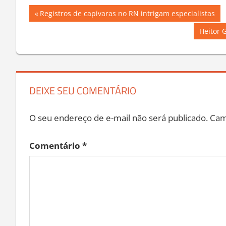
Navegação
Previous
Registros de capivaras no RN intrigam especialistas
Post:
de
Next
Heitor 
Post:
Post
DEIXE SEU COMENTÁRIO
O seu endereço de e-mail não será publicado.
Cam
Comentário
*