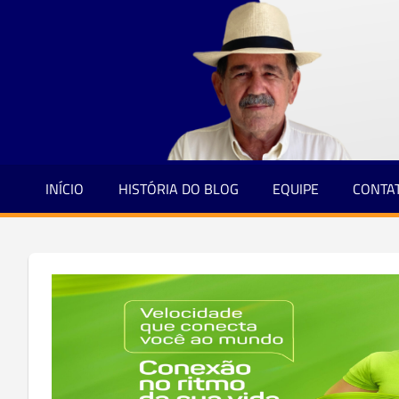
Jornalismo
Skip
e
to
Credibilidade
content
INÍCIO
HISTÓRIA DO BLOG
EQUIPE
CONTA