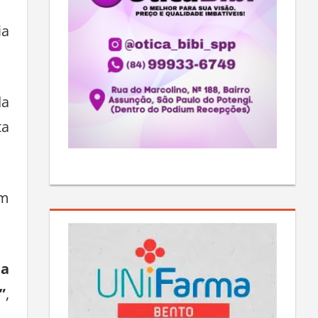
ia
da
ta
um
ua
”
,