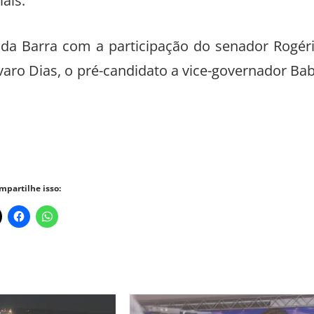
ais.
enda Barra com a participação do senador Rogér
varo Dias, o pré-candidato a vice-governador Ba
mpartilhe isso: