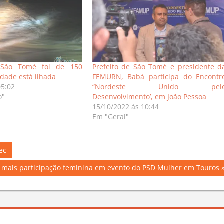
São Tomé foi de 150
Prefeito de São Tomé e presidente d
idade está ilhada
FEMURN, Babá participa do Encontr
05:02
“Nordeste Unido pel
o"
Desenvolvimento’, em João Pessoa
15/10/2022 às 10:44
Em "Geral"
ec
 mais participação feminina em evento do PSD Mulher em Touros