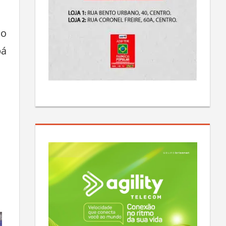
io
bá