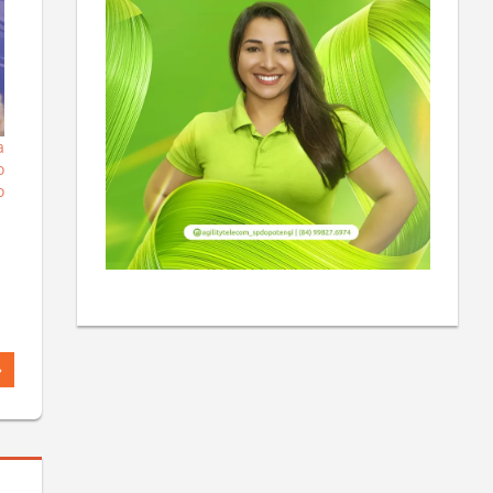
a
o
o