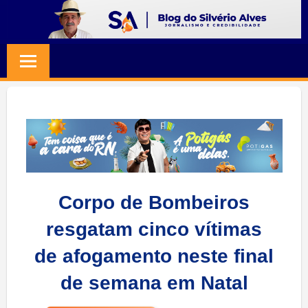
Skip
to
BLOG
Jornalismo
content
e
SILVERIO
Credibilidade
ALVES
Corpo de Bombeiros
resgatam cinco vítimas
de afogamento neste final
de semana em Natal