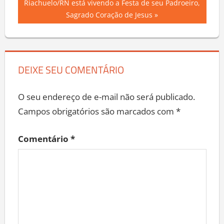
Next
Riachuelo/RN está vivendo a Festa de seu Padroeiro,
Post
Post:
Sagrado Coração de Jesus
DEIXE SEU COMENTÁRIO
O seu endereço de e-mail não será publicado.
Campos obrigatórios são marcados com
*
Comentário
*