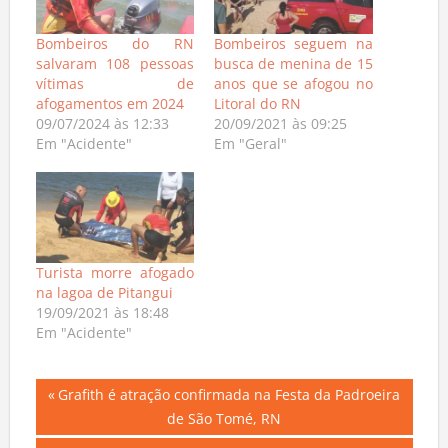
Bombeiros do RN
Bombeiros seguem na
salvaram 108 pessoas
busca de menina de 15
vítimas de
anos que se afogou no
afogamentos em 2024
Litoral do RN
09/07/2024 às 12:33
20/09/2021 às 09:25
Em "Acidente"
Em "Geral"
Turista morre afogado
na lagoa de Pitangui
19/09/2021 às 18:48
Em "Acidente"
Navegação
Previous
Grafith é atração confirmada na Festa da Padroeira
Post:
de São Tomé, RN
de