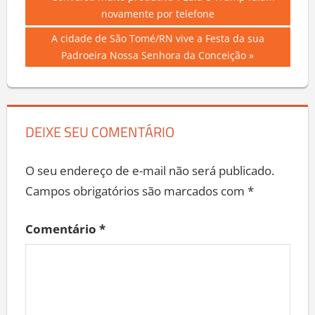
Navegação
“Conversa muito produtiva”: Lula e Trump falam
Post:
novamente por telefone
de
Next
A cidade de São Tomé/RN vive a Festa da sua
Post
Post:
Padroeira Nossa Senhora da Conceição
DEIXE SEU COMENTÁRIO
O seu endereço de e-mail não será publicado.
Campos obrigatórios são marcados com
*
Comentário
*