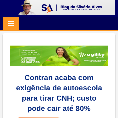
Skip
to
BLOG
Jornalismo
content
e
SILVERIO
Credibilidade
ALVES
Contran acaba com
exigência de autoescola
para tirar CNH; custo
pode cair até 80%