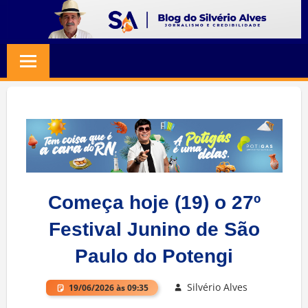
Skip
to
BLOG
Jornalismo
content
e
SILVERIO
Credibilidade
ALVES
Começa hoje (19) o 27º
Festival Junino de São
Paulo do Potengi
Silvério Alves
19/06/2026 às 09:35