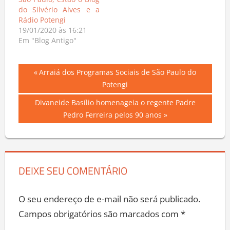
São Paulo, estão o Blog
do Silvério Alves e a
Rádio Potengi
19/01/2020 às 16:21
Em "Blog Antigo"
Navegação
Previous
Arraiá dos Programas Sociais de São Paulo do
Post:
Potengi
de
Next
Divaneide Basílio homenageia o regente Padre
Post
Post:
Pedro Ferreira pelos 90 anos
DEIXE SEU COMENTÁRIO
O seu endereço de e-mail não será publicado.
Campos obrigatórios são marcados com
*