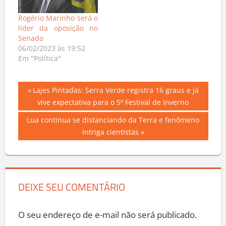
Rogério Marinho será o
líder da oposição no
Senado
06/02/2023 às 19:52
Em "Política"
Navegação
Previous
Lajes Pintadas: Serra Verde registra 16 graus e já
Post:
vive expectativa para o 5º Festival de Inverno
de
Next
Lua continua se distanciando da Terra e fenômeno
Post
Post:
intriga cientistas
DEIXE SEU COMENTÁRIO
O seu endereço de e-mail não será publicado.