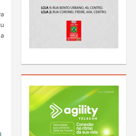
va
ou
 a