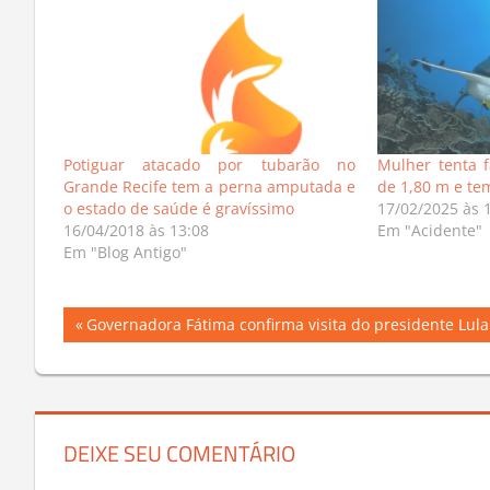
Potiguar atacado por tubarão no
Mulher tenta f
Grande Recife tem a perna amputada e
de 1,80 m e t
o estado de saúde é gravíssimo
17/02/2025 às 
16/04/2018 às 13:08
Em "Acidente"
Em "Blog Antigo"
Navegação
Previous
Governadora Fátima confirma visita do presidente Lul
Post:
de
Post
DEIXE SEU COMENTÁRIO