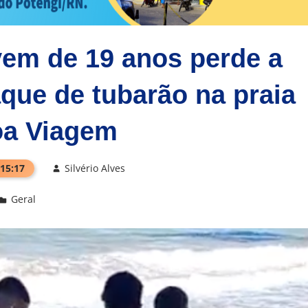
em de 19 anos perde a
aque de tubarão na praia
oa Viagem
 15:17
Silvério Alves
Geral