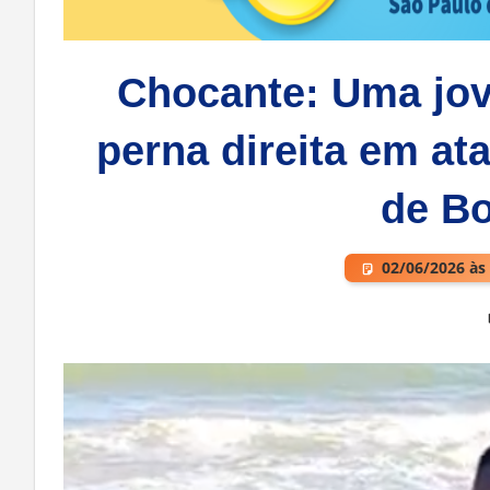
Chocante: Uma jov
perna direita em at
de B
02/06/2026 às
Deixe um comentário