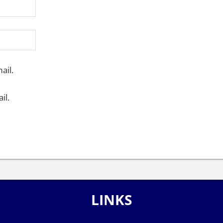
ail.
il.
LINKS