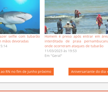
azer selfie com tubarão
Homem é preso após entrar em áre
em mãos devoradas
interditada de praia pernambucan
15:14
onde ocorreram ataques de tubarão
11/03/2023 às 19:53
Em "Geral"
Next
a ao RN no fim de junho próximo
Aniversariante do dia
Post: