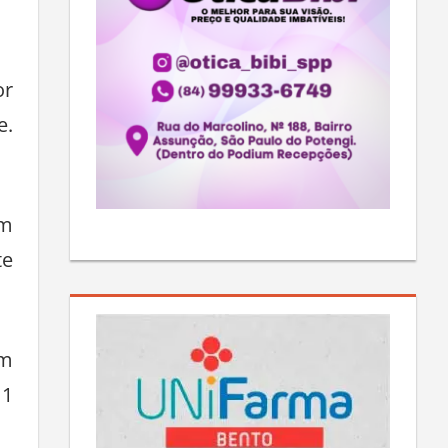
or
e.
em
te
am
11