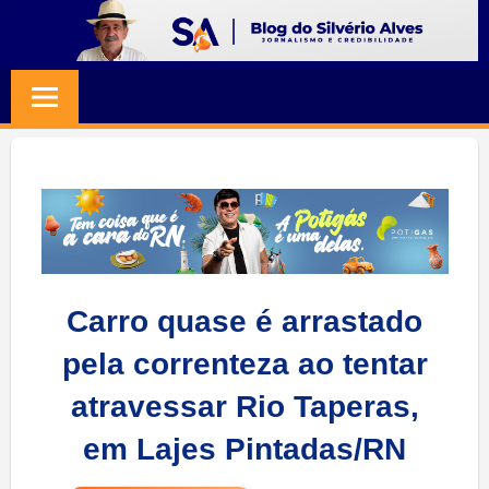
Skip
to
BLOG
Jornalismo
content
e
SILVERIO
Credibilidade
ALVES
Carro quase é arrastado
pela correnteza ao tentar
atravessar Rio Taperas,
em Lajes Pintadas/RN