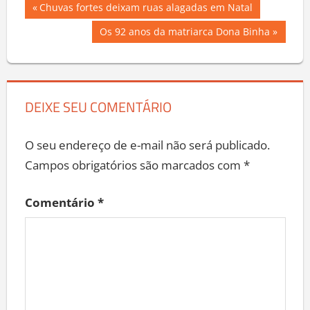
Navegação
Previous
Chuvas fortes deixam ruas alagadas em Natal
Post:
de
Next
Os 92 anos da matriarca Dona Binha
Post:
Post
DEIXE SEU COMENTÁRIO
O seu endereço de e-mail não será publicado.
Campos obrigatórios são marcados com
*
Comentário
*