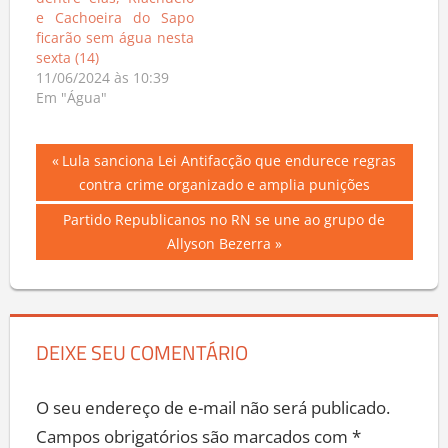
dentre elas, Riachuelo
e Cachoeira do Sapo
ficarão sem água nesta
sexta (14)
11/06/2024 às 10:39
Em "Água"
Navegação
Previous
Lula sanciona Lei Antifacção que endurece regras
Post:
contra crime organizado e amplia punições
de
Next
Partido Republicanos no RN se une ao grupo de
Post
Post:
Allyson Bezerra
DEIXE SEU COMENTÁRIO
O seu endereço de e-mail não será publicado.
Campos obrigatórios são marcados com
*