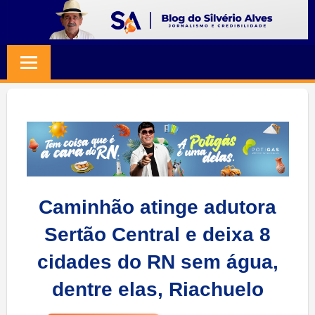
Skip
to
BLOG
Jornalismo
content
e
SILVERIO
Credibilidade
ALVES
Caminhão atinge adutora
Sertão Central e deixa 8
cidades do RN sem água,
dentre elas, Riachuelo