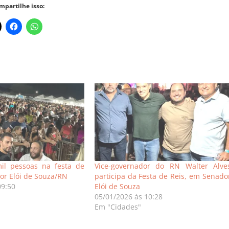
mpartilhe isso:
il pessoas na festa de
Vice-governador do RN Walter Alve
or Elói de Souza/RN
participa da Festa de Reis, em Senado
09:50
Elói de Souza
05/01/2026 às 10:28
Em "Cidades"