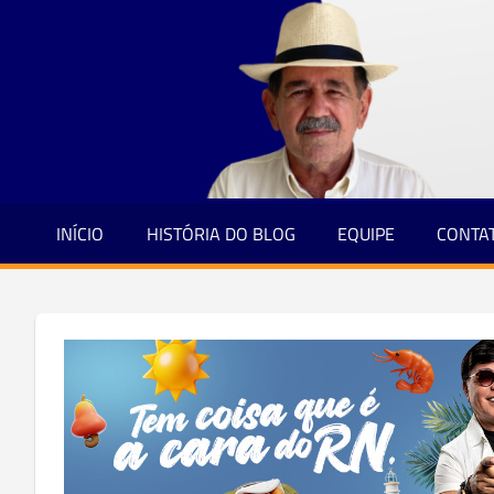
Jornalismo
Skip
e
to
Credibilidade
content
INÍCIO
HISTÓRIA DO BLOG
EQUIPE
CONTA