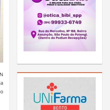
RN
ia
 o