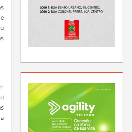
as
de
iu
as
am
ou
as
 a