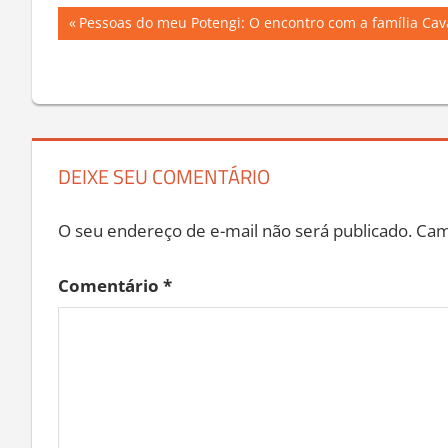
Navegação
Previous
Pessoas do meu Potengi: O encontro com a família Cav
Post:
de
Post
DEIXE SEU COMENTÁRIO
O seu endereço de e-mail não será publicado.
Cam
Comentário
*