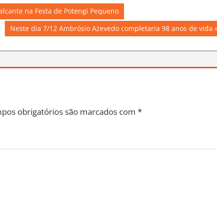
alcante na Festa de Potengi Pequeno
Next
Neste dia 7/12 Ambrósio Azevedo completaria 98 anos de vida
Post:
pos obrigatórios são marcados com
*