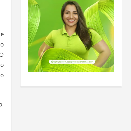
de
do
 O
 o
to
o,