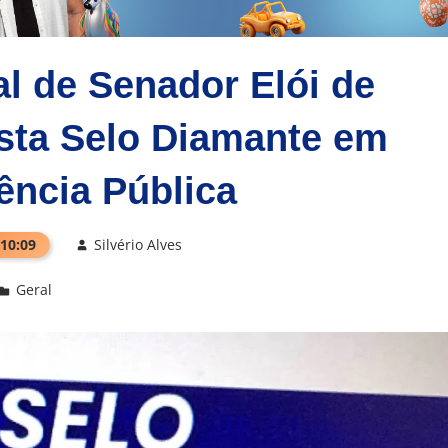
l de Senador Elói de
sta Selo Diamante em
ência Pública
 10:09
Silvério Alves
Geral