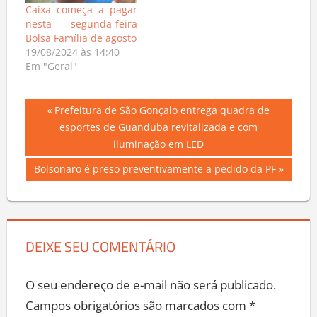
Caixa começa a pagar
nesta segunda-feira
Bolsa Família de agosto
19/08/2024 às 14:40
Em "Geral"
Navegação
Previous
Prefeitura de São Gonçalo entrega quadra de
Post:
esportes de Guanduba revitalizada e com
de
iluminação em LED
Post
Next
Bolsonaro é preso preventivamente a pedido da PF
Post:
DEIXE SEU COMENTÁRIO
O seu endereço de e-mail não será publicado.
Campos obrigatórios são marcados com
*