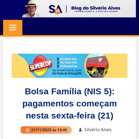
Skip
to
BLOG
Jornalismo
content
e
SILVERIO
Credibilidade
ALVES
Bolsa Família (NIS 5):
pagamentos começam
nesta sexta-feira (21)
Silvério Alves
21/11/2025 às 14:46