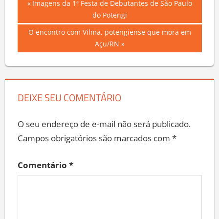
Navegação
Previous
Imagens da 1ª Festa de Debutantes de São Paulo
Post:
do Potengi
de
Next
O encontro com Vilma, potengiense que mora em
Post
Post:
Açu/RN
DEIXE SEU COMENTÁRIO
O seu endereço de e-mail não será publicado.
Campos obrigatórios são marcados com
*
Comentário
*