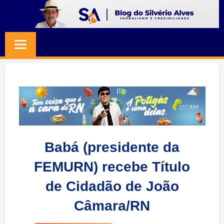
Skip
to
BLOG
Jornalismo
content
e
SILVERIO
Credibilidade
ALVES
Babá (presidente da
FEMURN) recebe Título
de Cidadão de João
Câmara/RN