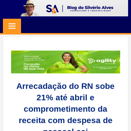
Skip
to
BLOG
Jornalismo
content
e
SILVERIO
Credibilidade
ALVES
Arrecadação do RN sobe
21% até abril e
comprometimento da
receita com despesa de