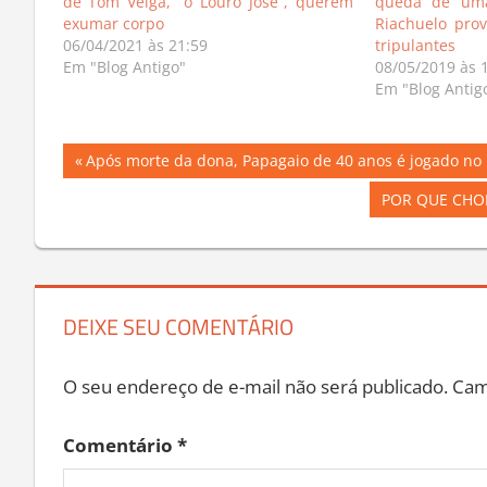
de Tom Veiga, “o Louro José”, querem
queda de uma
exumar corpo
Riachuelo pro
06/04/2021 às 21:59
tripulantes
Em "Blog Antigo"
08/05/2019 às 
Em "Blog Antig
Navegação
Previous
Após morte da dona, Papagaio de 40 anos é jogado no l
Post:
de
Next
POR QUE CHORA
Post:
Post
DEIXE SEU COMENTÁRIO
O seu endereço de e-mail não será publicado.
Cam
Comentário
*