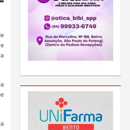
de
 e
ra
la
ue
la