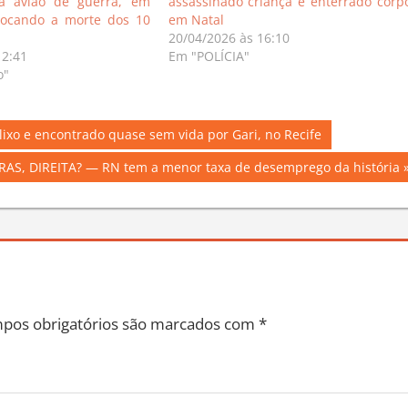
 avião de guerra, em
assassinado criança e enterrado corp
vocando a morte dos 10
em Natal
20/04/2026 às 16:10
12:41
Em "POLÍCIA"
o"
ixo e encontrado quase sem vida por Gari, no Recife
S, DIREITA? — RN tem a menor taxa de desemprego da história
pos obrigatórios são marcados com
*