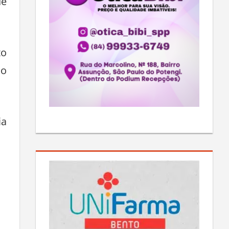
de
to
 o
ia