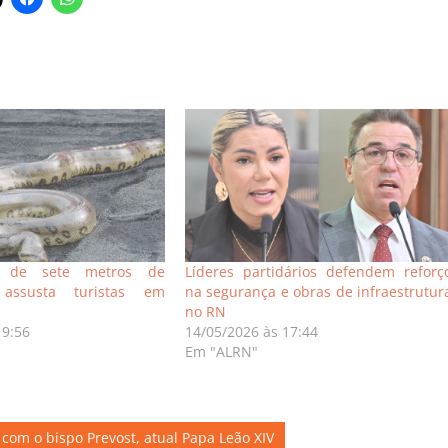
i de sete metros de
Líderes partidários defendem reforç
 assusta turistas em
na segurança e obras de infraestrutur
no RN
19:56
14/05/2026 às 17:44
Em "ALRN"
 com o bispo Prevost, atual Papa Leão XIV