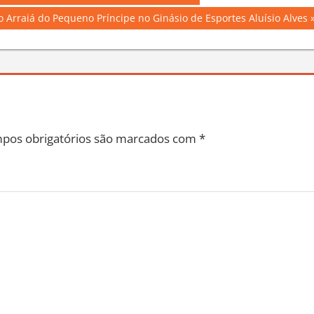
o Arraiá do Pequeno Príncipe no Ginásio de Esportes Aluísio Alves
pos obrigatórios são marcados com
*