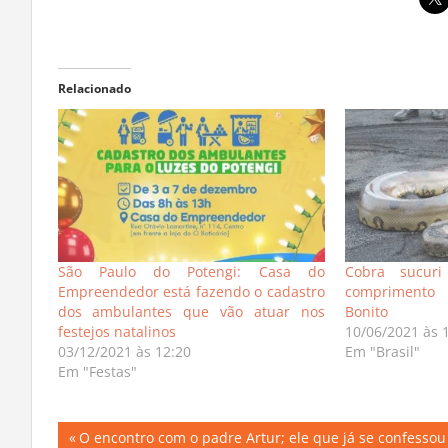
Relacionado
São Paulo do Potengi: Casa do
Cobra sucur
Empreendedor está fazendo o cadastro
comprimento
dos ambulantes que vão atuar nos
Bonito
festejos natalinos
10/06/2021 às 
03/12/2021 às 12:20
Em "Brasil"
Em "Festas"
Navegação
Previous
O encontro com o padre Artur; ele que já se confessou