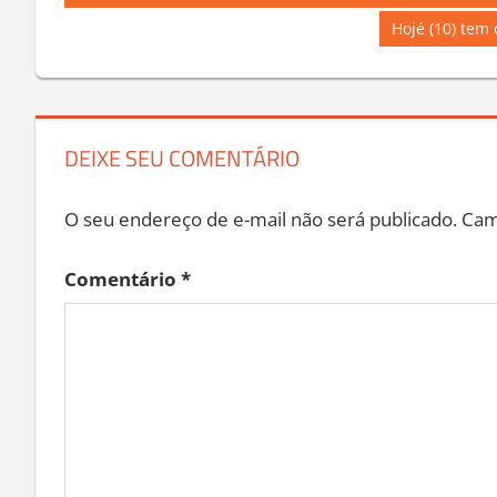
Post:
de
Next
Hojé (10) tem 
Post:
Post
DEIXE SEU COMENTÁRIO
O seu endereço de e-mail não será publicado.
Cam
Comentário
*