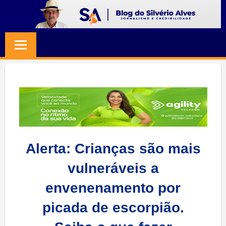
Skip
to
BLOG
Jornalismo
content
e
SILVERIO
Credibilidade
ALVES
Alerta: Crianças são mais
vulneráveis a
envenenamento por
picada de escorpião.