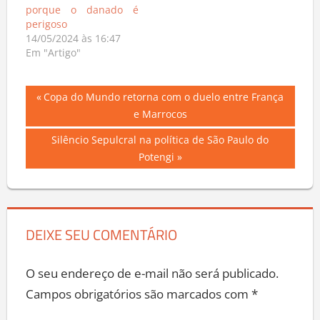
porque o danado é
perigoso
14/05/2024 às 16:47
Em "Artigo"
Navegação
Previous
Copa do Mundo retorna com o duelo entre França
Post:
e Marrocos
de
Next
Silêncio Sepulcral na política de São Paulo do
Post
Post:
Potengi
DEIXE SEU COMENTÁRIO
O seu endereço de e-mail não será publicado.
Campos obrigatórios são marcados com
*