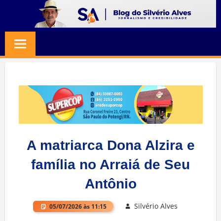
Skip
to
BLOG
Jornalismo
content
e
SILVERIO
Credibilidade
ALVES
A matriarca Dona Alzira e
família no Arraiá de Seu
Antônio
Silvério Alves
05/07/2026 às 11:15