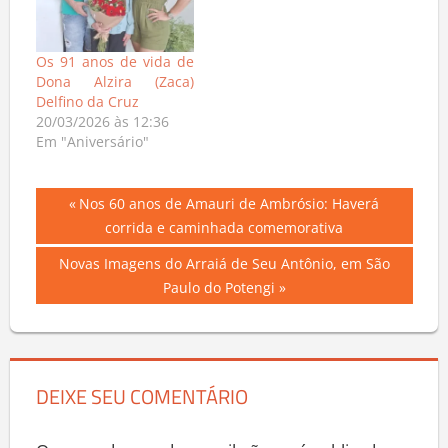
Os 91 anos de vida de
Dona Alzira (Zaca)
Delfino da Cruz
20/03/2026 às 12:36
Em "Aniversário"
Navegação
Previous
Nos 60 anos de Amauri de Ambrósio: Haverá
Post:
corrida e caminhada comemorativa
de
Next
Novas Imagens do Arraiá de Seu Antônio, em São
Post
Post:
Paulo do Potengi
DEIXE SEU COMENTÁRIO