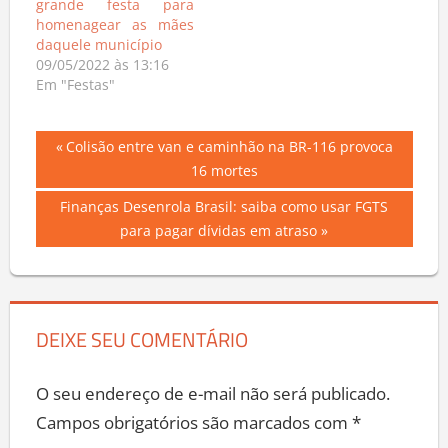
grande festa para
homenagear as mães
daquele município
09/05/2022 às 13:16
Em "Festas"
Navegação
Previous
Colisão entre van e caminhão na BR-116 provoca
Post:
16 mortes
de
Next
Finanças Desenrola Brasil: saiba como usar FGTS
Post
Post:
para pagar dívidas em atraso
DEIXE SEU COMENTÁRIO
O seu endereço de e-mail não será publicado.
Campos obrigatórios são marcados com
*