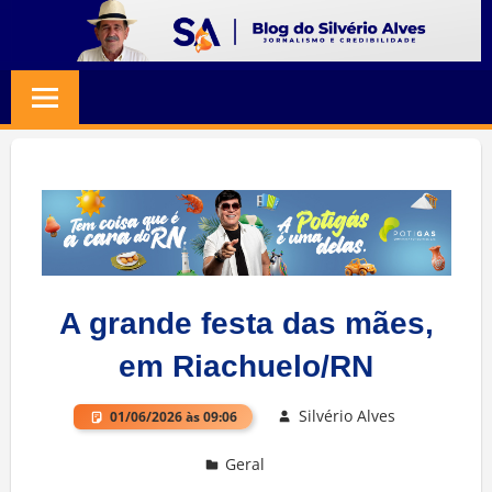
Skip
to
BLOG
Jornalismo
content
e
SILVERIO
Credibilidade
ALVES
A grande festa das mães,
em Riachuelo/RN
Silvério Alves
01/06/2026 às 09:06
Geral