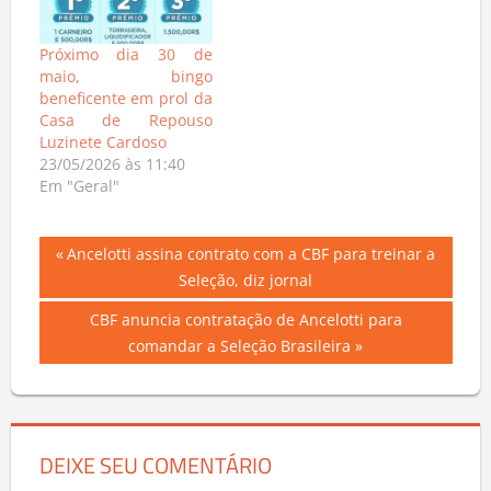
Próximo dia 30 de
maio, bingo
beneficente em prol da
Casa de Repouso
Luzinete Cardoso
23/05/2026 às 11:40
Em "Geral"
Navegação
Previous
Ancelotti assina contrato com a CBF para treinar a
Post:
Seleção, diz jornal
de
Next
CBF anuncia contratação de Ancelotti para
Post
Post:
comandar a Seleção Brasileira
DEIXE SEU COMENTÁRIO