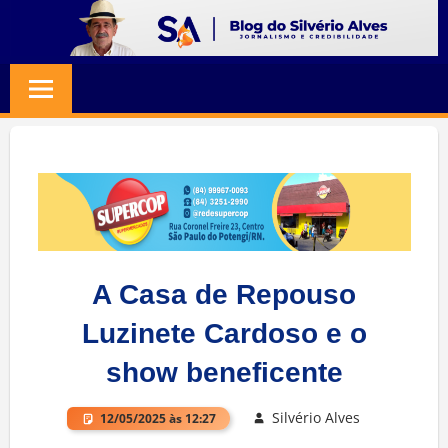
Skip
to
BLOG
Jornalismo
content
e
SILVERIO
Credibilidade
ALVES
A Casa de Repouso
Luzinete Cardoso e o
show beneficente
Silvério Alves
12/05/2025 às 12:27