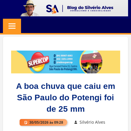
Skip
to
BLOG
Jornalismo
content
e
SILVERIO
Credibilidade
ALVES
A boa chuva que caiu em
São Paulo do Potengi foi
de 25 mm
Silvério Alves
30/05/2026 às 09:28