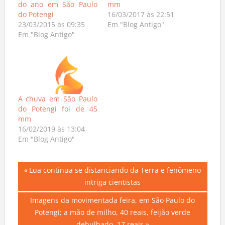
do ano em São Paulo
mm
do Potengi
16/03/2017 às 22:51
23/03/2015 às 09:35
Em "Blog Antigo"
Em "Blog Antigo"
A chuva em São Paulo
do Potengi foi de 45
mm
16/02/2019 às 13:04
Em "Blog Antigo"
Navegação
Previous
Lua continua se distanciando da Terra e fenômeno
Post:
intriga cientistas
de
Next
Imagens da movimentada feira, em São Paulo do
Post
Post:
Potengi; a mão de milho, 40 reais, feijão verde
debulhado, 17 reais