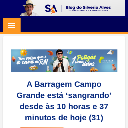
Skip
to
BLOG
Jornalismo
content
e
SILVERIO
Credibilidade
ALVES
A Barragem Campo
Grande está ‘sangrando’
desde às 10 horas e 37
minutos de hoje (31)