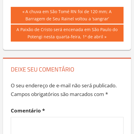
Navegação
Previous
A chuva em São Tomé RN foi de 120 mm; A
Post:
Barragem de Seu Rainel voltou a ‘sangrar’
de
Next
A Paixão de Cristo será encenada em São Paulo do
Post
Post:
Potengi nesta quarta-feira, 1º de abril
DEIXE SEU COMENTÁRIO
O seu endereço de e-mail não será publicado.
Campos obrigatórios são marcados com
*
Comentário
*