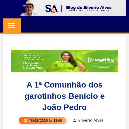
Skip
to
BLOG
Jornalismo
content
e
SILVERIO
Credibilidade
ALVES
A 1ª Comunhão dos
garotinhos Benício e
João Pedro
Silvério Alves
18/05/2026 às 13:00