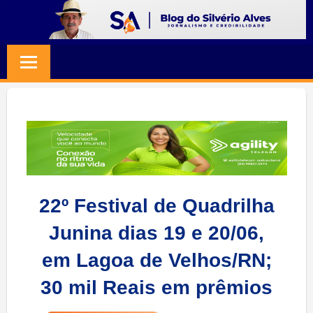
Skip
to
BLOG
Jornalismo
content
e
SILVERIO
Credibilidade
ALVES
22º Festival de Quadrilha
Junina dias 19 e 20/06,
em Lagoa de Velhos/RN;
30 mil Reais em prêmios