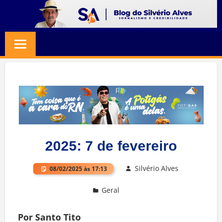
Skip
to
BLOG
Jornalismo
content
e
SILVERIO
Credibilidade
ALVES
2025: 7 de fevereiro
Silvério Alves
08/02/2025 às 17:13
Geral
Por Santo Tito