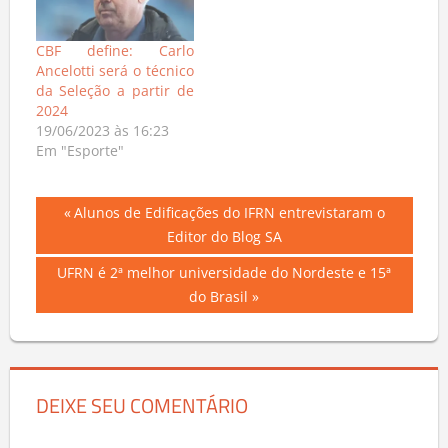
CBF define: Carlo
Ancelotti será o técnico
da Seleção a partir de
2024
19/06/2023 às 16:23
Em "Esporte"
Navegação
Previous
Alunos de Edificações do IFRN entrevistaram o
Post:
Editor do Blog SA
de
Next
UFRN é 2ª melhor universidade do Nordeste e 15ª
Post
Post:
do Brasil
DEIXE SEU COMENTÁRIO