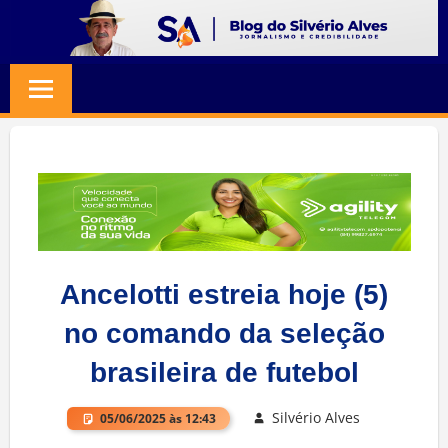
Skip
to
BLOG
Jornalismo
content
e
SILVERIO
Credibilidade
ALVES
Ancelotti estreia hoje (5)
no comando da seleção
brasileira de futebol
Silvério Alves
05/06/2025 às 12:43