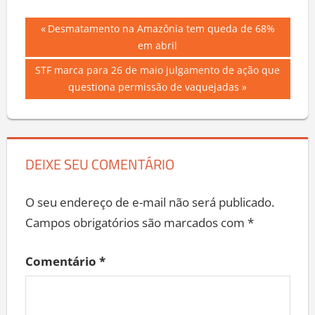
Navegação
Previous
Desmatamento na Amazônia tem queda de 68%
Post:
em abril
de
Next
STF marca para 26 de maio julgamento de ação que
Post
Post:
questiona permissão de vaquejadas
DEIXE SEU COMENTÁRIO
O seu endereço de e-mail não será publicado.
Campos obrigatórios são marcados com
*
Comentário
*