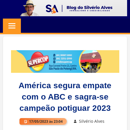
Skip
to
BLOG
Jornalismo
content
e
SILVERIO
Credibilidade
ALVES
América segura empate
com o ABC e sagra-se
campeão potiguar 2023
Silvério Alves
17/05/2023 às 23:04