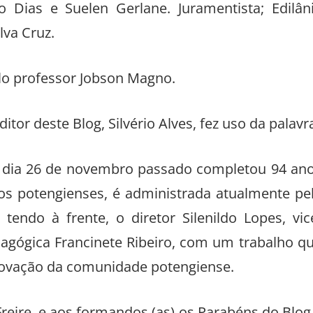
io Dias e Suelen Gerlane. Juramentista; Edilân
lva Cruz.
lo professor Jobson Magno.
r deste Blog, Silvério Alves, fez uso da palavr
no dia 26 de novembro passado completou 94 an
os potengienses, é administrada atualmente pe
endo à frente, o diretor Silenildo Lopes, vic
dagógica Francinete Ribeiro, com um trabalho q
ovação da comunidade potengiense.