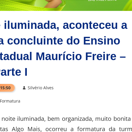
 iluminada, aconteceu a
a concluinte do Ensino
adual Maurício Freire –
arte I
 15:50
Silvério Alves
Formatura
 noite iluminada, bem organizada, muito bonita