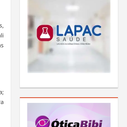
ma
s,
li
as
a;
ra