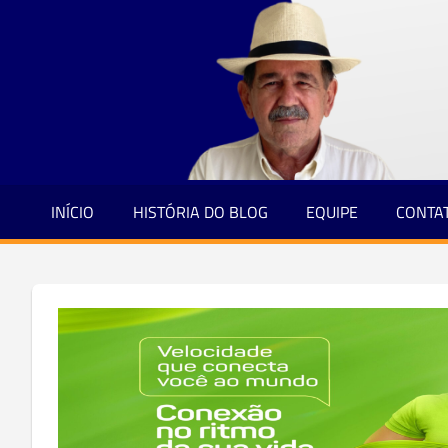
Jornalismo
Skip
e
to
Credibilidade
content
INÍCIO
HISTÓRIA DO BLOG
EQUIPE
CONTA