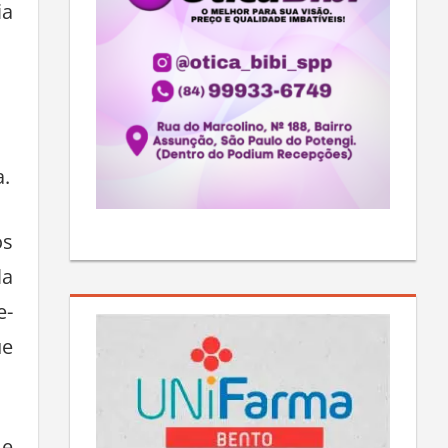
ia
a.
os
la
e-
ue