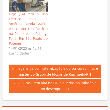
Hoje (14) tem o Trio
Elétrico Asas da
América, Banda Grafith
e o cantor Leo Patrício
na 2ª noite de Potengi
Folia, Em São Paulo do
Potengi
14/01/2023 às 13:11
Em "Cidades"
Navegação
Previous
Imagens da confraternização e do concurso miss e
Post:
mister do Grupo de Idosos de Riachuelo/RN
de
Next
2023: Brasil tem alta no PIB e quedas na inflação e
Post
Post:
no desemprego