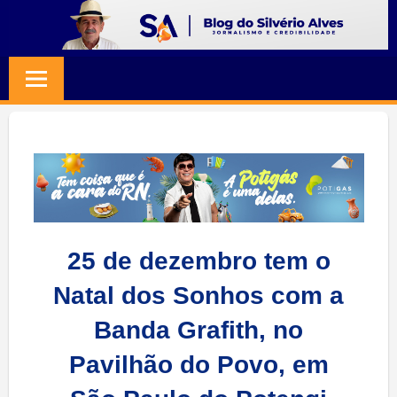
Skip
to
BLOG
Jornalismo
content
e
SILVERIO
Credibilidade
ALVES
25 de dezembro tem o
Natal dos Sonhos com a
Banda Grafith, no
Pavilhão do Povo, em