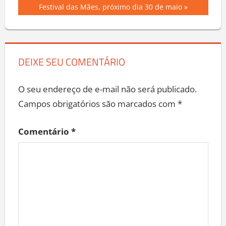
Post
Post:
Festival das Mães, próximo dia 30 de maio
DEIXE SEU COMENTÁRIO
O seu endereço de e-mail não será publicado.
Campos obrigatórios são marcados com
*
Comentário
*