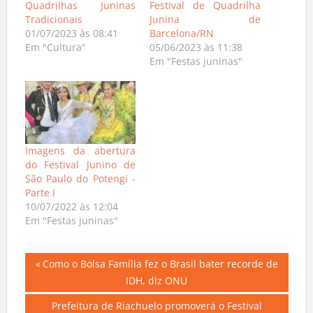
Quadrilhas Juninas
Festival de Quadrilha
Tradicionais
Junina de
01/07/2023 às 08:41
Barcelona/RN
Em "Cultura"
05/06/2023 às 11:38
Em "Festas juninas"
Imagens da abertura
do Festival Junino de
São Paulo do Potengi -
Parte I
10/07/2022 às 12:04
Em "Festas juninas"
Navegação
Previous
Como o Bolsa Família fez o Brasil bater recorde de
Post:
IDH, diz ONU
de
Next
Prefeitura de Riachuelo promoverá o Festival