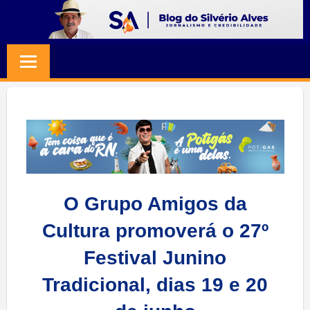
Skip
to
BLOG
Jornalismo
content
e
SILVERIO
Credibilidade
ALVES
O Grupo Amigos da
Cultura promoverá o 27º
Festival Junino
Tradicional, dias 19 e 20