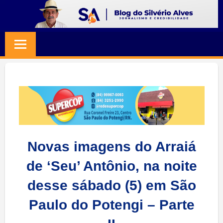
Skip
to
BLOG
Jornalismo
content
e
SILVERIO
Credibilidade
ALVES
Novas imagens do Arraiá
de ‘Seu’ Antônio, na noite
desse sábado (5) em São
Paulo do Potengi – Parte