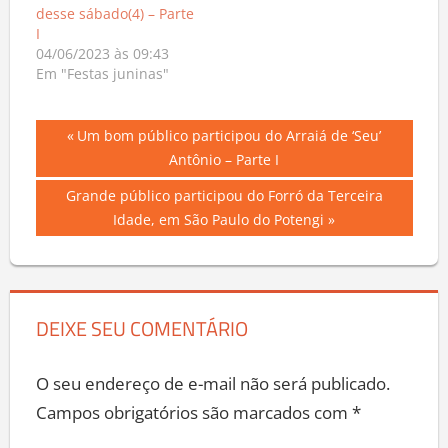
desse sábado(4) – Parte
I
04/06/2023 às 09:43
Em "Festas juninas"
Navegação
Previous
Um bom público participou do Arraiá de ‘Seu’
Post:
Antônio – Parte I
de
Next
Grande público participou do Forró da Terceira
Post
Post:
Idade, em São Paulo do Potengi
DEIXE SEU COMENTÁRIO
O seu endereço de e-mail não será publicado.
Campos obrigatórios são marcados com
*