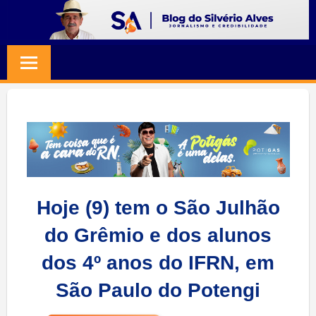
Skip
to
BLOG
Jornalismo
content
e
SILVERIO
Credibilidade
ALVES
Hoje (9) tem o São Julhão
do Grêmio e dos alunos
dos 4º anos do IFRN, em
São Paulo do Potengi