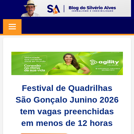
Skip
to
BLOG
Jornalismo
content
e
SILVERIO
Credibilidade
ALVES
Festival de Quadrilhas
São Gonçalo Junino 2026
tem vagas preenchidas
em menos de 12 horas