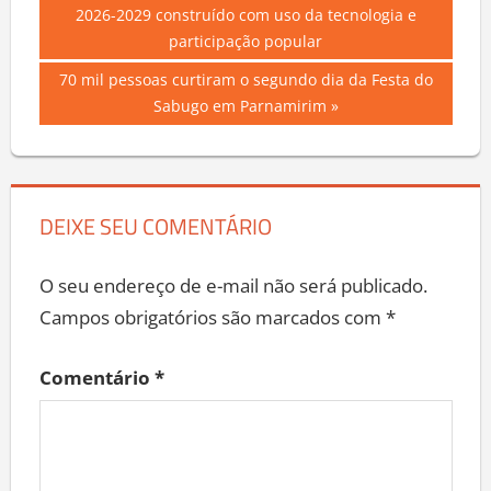
Post:
2026-2029 construído com uso da tecnologia e
de
participação popular
Post
Next
70 mil pessoas curtiram o segundo dia da Festa do
Post:
Sabugo em Parnamirim
DEIXE SEU COMENTÁRIO
O seu endereço de e-mail não será publicado.
Campos obrigatórios são marcados com
*
Comentário
*