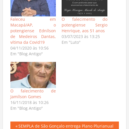
Faleceu em
O falecimento do
Macapá/AP, o
potengiense Sergio
potengiense Ednílson
Henrique, aos 51 anos
de Medeiros Dantas,
03/07/2023 às 13:25
vítima da Covid19
Em "Luto"
04/11/2020 às 10:56
Em "Blog Antigo"
O falecimento de
Jamílson Gomes
16/11/2018 às 10:26
Em "Blog Antigo"
Navegação
Previous
SEMPLA de São Gonçalo entrega Plano Plurianual