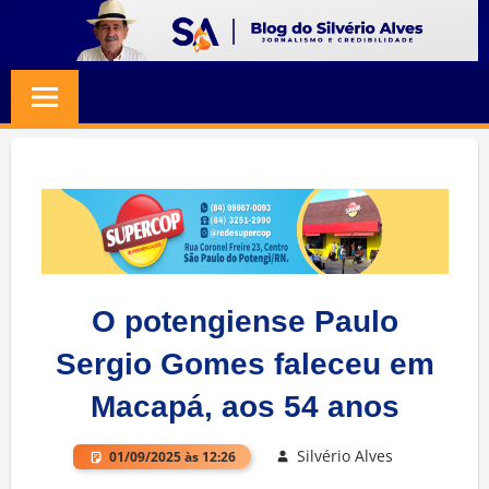
Skip
to
BLOG
Jornalismo
content
e
SILVERIO
Credibilidade
ALVES
O potengiense Paulo
Sergio Gomes faleceu em
Macapá, aos 54 anos
Silvério Alves
01/09/2025 às 12:26