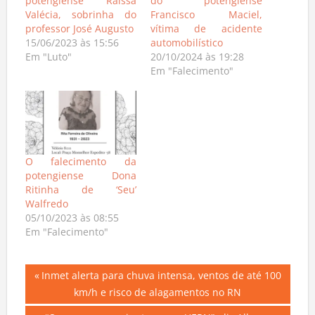
potengiense Raissa
do potengiense
Valécia, sobrinha do
Francisco Maciel,
professor José Augusto
vítima de acidente
15/06/2023 às 15:56
automobilístico
Em "Luto"
20/10/2024 às 19:28
Em "Falecimento"
O falecimento da
potengiense Dona
Ritinha de ‘Seu’
Walfredo
05/10/2023 às 08:55
Em "Falecimento"
Navegação
Previous
Inmet alerta para chuva intensa, ventos de até 100
Post:
km/h e risco de alagamentos no RN
de