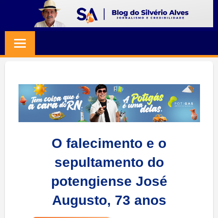
Skip
to
BLOG
Jornalismo
content
e
SILVERIO
Credibilidade
ALVES
O falecimento e o
sepultamento do
potengiense José
Augusto, 73 anos