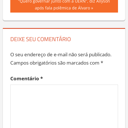
Next
“Quero governar junto com a UERN”, diz Allyson
Post
Post:
após fala polêmica de Álvaro
DEIXE SEU COMENTÁRIO
O seu endereço de e-mail não será publicado.
Campos obrigatórios são marcados com
*
Comentário
*