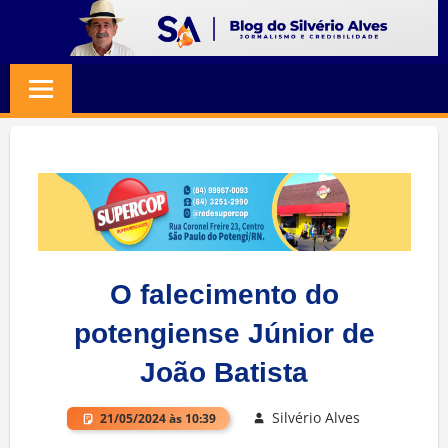
Skip
to
BLOG
Jornalismo
content
e
SILVERIO
Credibilidade
ALVES
O falecimento do
potengiense Júnior de
João Batista
Silvério Alves
21/05/2024 às 10:39