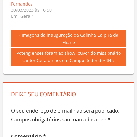
Fernandes
30/03/2023 às 16:50
Em "Geral"
Navegação
Previous
Imagens da inauguração da Galinha Caipira da
Post:
Eliane
de
Next
Potengienses foram ao show louvor do missionário
Post
Post:
cantor Geraldinho, em Campo Redondo/RN
DEIXE SEU COMENTÁRIO
O seu endereço de e-mail não será publicado.
Campos obrigatórios são marcados com
*