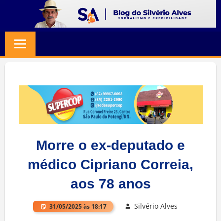
Skip
to
BLOG
Jornalismo
content
e
SILVERIO
Credibilidade
ALVES
Morre o ex-deputado e
médico Cipriano Correia,
aos 78 anos
Silvério Alves
31/05/2025 às 18:17