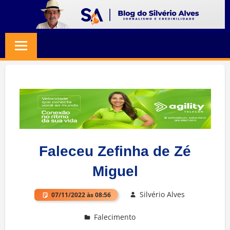
Skip
to
BLOG
Jornalismo
content
e
SILVERIO
Credibilidade
ALVES
Faleceu Zefinha de Zé
Miguel
Silvério Alves
07/11/2022 às 08:56
Falecimento