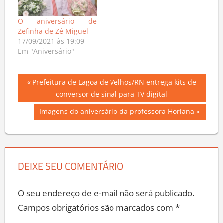
O aniversário de
Zefinha de Zé Miguel
17/09/2021 às 19:09
Em "Aniversário"
Navegação
Previous
Prefeitura de Lagoa de Velhos/RN entrega kits de
Post:
conversor de sinal para TV digital
de
Next
Imagens do aniversário da professora Horiana
Post
Post:
DEIXE SEU COMENTÁRIO
O seu endereço de e-mail não será publicado.
Campos obrigatórios são marcados com
*