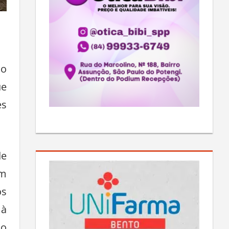
io
ue
es
de
am
os
 à