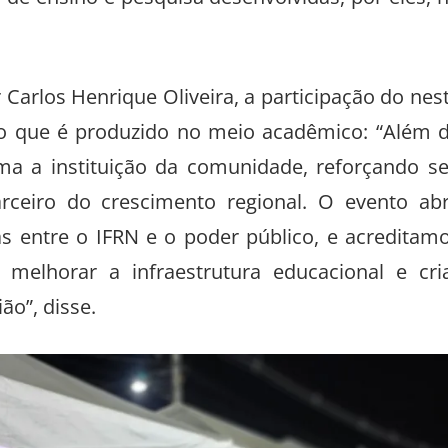
 de ensino e pesquisa desenvolvidas, por eles, 
 Carlos Henrique Oliveira, a participação do nes
do que é produzido no meio acadêmico: “Além 
ima a instituição da comunidade, reforçando s
ceiro do crescimento regional. O evento ab
as entre o IFRN e o poder público, e acreditam
 melhorar a infraestrutura educacional e cri
ão”, disse.