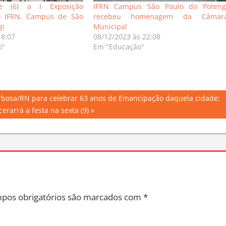
e (6) a I Exposição
IFRN Campus São Paulo do Poteng
o IFRN, Campus de São
recebeu homenagem da Câmar
gi
Municipal
18:07
08/12/2023 às 22:08
o"
Em "Educação"
arbosa/RN para celebrar 63 anos de Emancipação daquela cidade;
erarrá a festa na sexta (9)
pos obrigatórios são marcados com
*