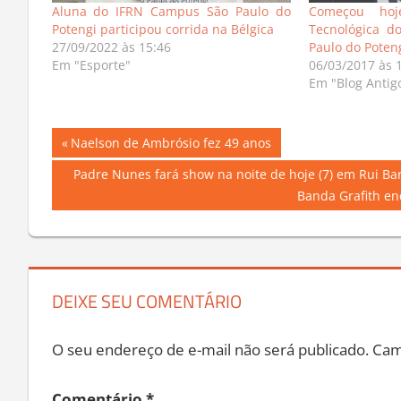
Aluna do IFRN Campus São Paulo do
Começou hoj
Potengi participou corrida na Bélgica
Tecnológica d
27/09/2022 às 15:46
Paulo do Poten
Em "Esporte"
06/03/2017 às 
Em "Blog Antig
Navegação
Previous
Naelson de Ambrósio fez 49 anos
Post:
de
Next
Padre Nunes fará show na noite de hoje (7) em Rui B
Post:
Banda Grafith enc
Post
DEIXE SEU COMENTÁRIO
O seu endereço de e-mail não será publicado.
Cam