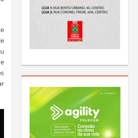
no
te
de
eu
re
os
ar