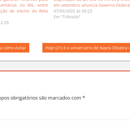
ioritárias no RN, entre
em setembro, anuncia Governo Federa
cação de trecho da Reta
07/05/2025 às 09:23
Em "Trânsito"
12:29
Next
ba como evitar
Hoje (21) é o aniversário de Nayra Oliveira
Post:
pos obrigatórios são marcados com
*