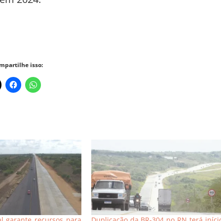
mpartilhe isso:
l garante recursos para
Duplicação da BR-304 no RN terá iníci