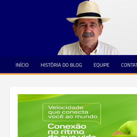
Jornalismo
Skip
e
to
Credibilidade
content
INÍCIO
HISTÓRIA DO BLOG
EQUIPE
CONTA