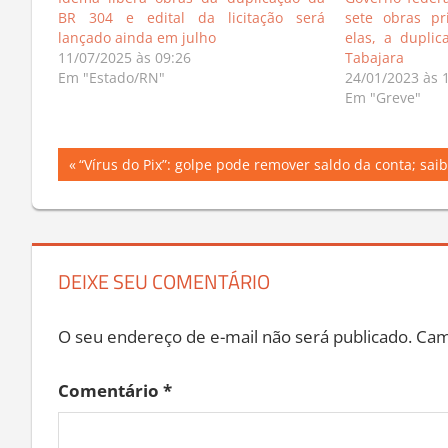
BR 304 e edital da licitação será
sete obras pr
lançado ainda em julho
elas, a dupli
11/07/2025 às 09:26
Tabajara
Em "Estado/RN"
24/01/2023 às 
Em "Greve"
Navegação
Previous
“Vírus do Pix”: golpe pode remover saldo da conta; sai
Post:
de
Post
DEIXE SEU COMENTÁRIO
O seu endereço de e-mail não será publicado.
Cam
Comentário
*