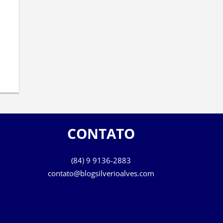
CONTATO
(84) 9 9136-2883
contato@blogsilverioalves.com