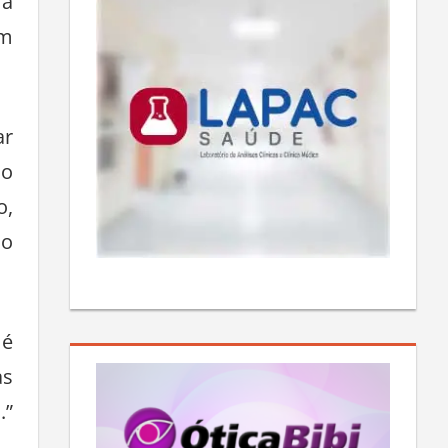
ma
em
ar
do
o,
do
 é
as
.”