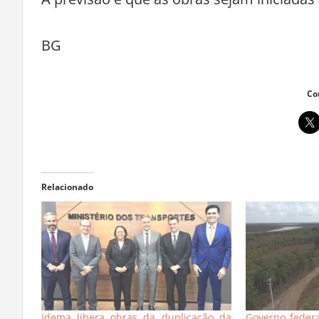
BG
Co
Relacionado
Idema libera obras da duplicação da
Governo federa